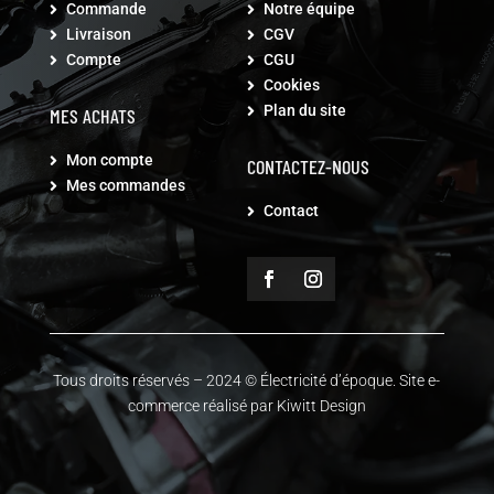
Commande
Notre équipe


Livraison
CGV


Compte
CGU


Cookies

Plan du site

MES ACHATS
Mon compte

CONTACTEZ-NOUS
Mes commandes

Contact

Tous droits réservés – 2024
© Électricité d’époque. Site e-
commerce réalisé par Kiwitt Design