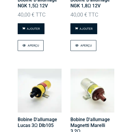
NGK 1,5Ω 12V
NGK 1,8Ω 12V
40,00
€
TTC
40,00
€
TTC
AJOUTER
AJOUTER
APERÇU
APERÇU
Bobine D'allumage
Bobine D'allumage
Lucas 3Ω Dlb105
Magnetti Marelli
3,2Ω