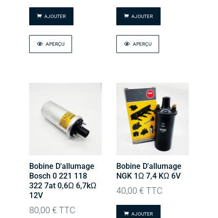
AJOUTER
AJOUTER
APERÇU
APERÇU
Bobine D'allumage
Bobine D'allumage
Bosch 0 221 118
NGK 1Ω 7,4 KΩ 6V
322 7at 0,6Ω 6,7kΩ
40,00
€
TTC
12V
80,00
€
TTC
AJOUTER