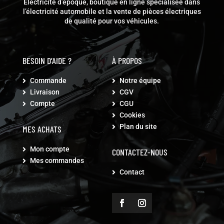
Électricité d’époque, boutique en ligne spécialisée dans
l’électricité automobile et la vente de pièces électriques
de qualité pour vos véhicules.
BESOIN D’AIDE ?
À PROPOS
Commande
Notre équipe


Livraison
CGV


Compte
CGU


Cookies

Plan du site

MES ACHATS
Mon compte

CONTACTEZ-NOUS
Mes commandes

Contact
