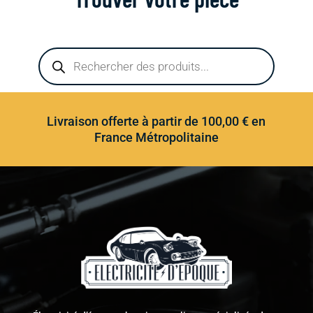
Recherche
de
produits
Livraison offerte à partir de 100,00 € en
France Métropolitaine