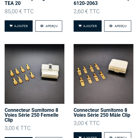
TEA 20
6120-2063
85,00
€
TTC
2,60
€
TTC
AJOUTER
APERÇU
AJOUTER
APERÇU
Connecteur Sumitomo 8
Connecteur Sumitomo 8
Voies Série 250 Femelle
Voies Série 250 Mâle Clip
Clip
3,00
€
TTC
3,00
€
TTC
AJOUTER
APERÇU