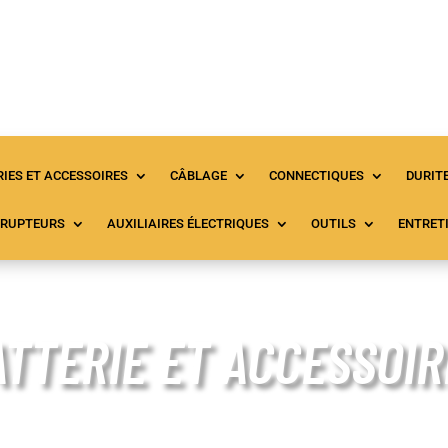
Accueil
Tous les produits
À propos
C
IES ET ACCESSOIRES
CÂBLAGE
CONNECTIQUES
DURIT
RRUPTEURS
AUXILIAIRES ÉLECTRIQUES
OUTILS
ENTRET
ATTERIE ET ACCESSOIR