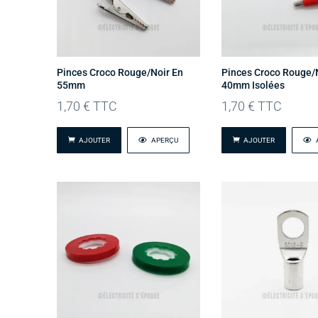
Pinces Croco Rouge/Noir En
Pinces Croco Rouge/
55mm
40mm Isolées
1,70
€
TTC
1,70
€
TTC
AJOUTER
APERÇU
AJOUTER