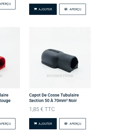
APERÇU
AJOUTER
APERÇU
laire
Capot De Cosse Tubulaire
Rouge
Section 50 À 70mm² Noir
1,85
€
TTC
APERÇU
AJOUTER
APERÇU