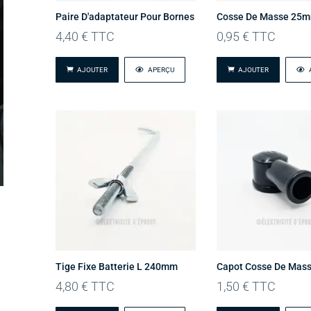
Paire D'adaptateur Pour Bornes
Cosse De Masse 25
4,40
€
TTC
0,95
€
TTC
AJOUTER
APERÇU
AJOUTER
Tige Fixe Batterie L 240mm
Capot Cosse De Mass
4,80
€
TTC
1,50
€
TTC