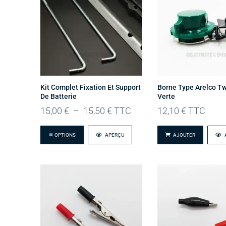
Kit Complet Fixation Et Support
Borne Type Arelco T
De Batterie
Verte
Plage
15,00
€
–
15,50
€
TTC
12,10
€
TTC
de
prix :
OPTIONS
APERÇU
15,00 €
AJOUTER
à
15,50 €