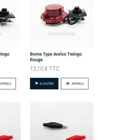
wingo
Borne Type Arelco Twingo
Rouge
12,10
€
TTC
APERÇU
AJOUTER
APERÇU