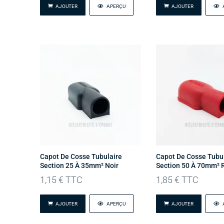
AJOUTER
APERÇU
AJOUTER
Capot De Cosse Tubulaire
Capot De Cosse Tubu
Section 25 À 35mm² Noir
Section 50 À 70mm² 
1,15
€
TTC
1,85
€
TTC
AJOUTER
APERÇU
AJOUTER