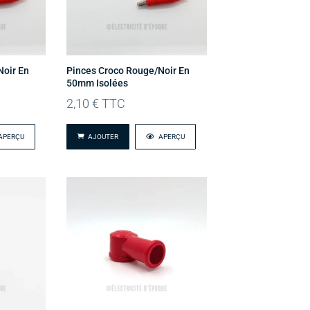
Noir En
Pinces Croco Rouge/noir En
50mm Isolées
2,10
€
TTC
APERÇU
AJOUTER
APERÇU