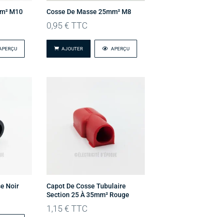
mm² M10
Cosse De Masse 25mm² M8
0,95
€
TTC
APERÇU
AJOUTER
APERÇU
e Noir
Capot De Cosse Tubulaire
Section 25 À 35mm² Rouge
1,15
€
TTC