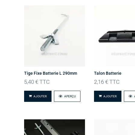
Tige Fixe Batterie L 290mm
Talon Batterie
5,40
€
TTC
2,16
€
TTC
AJOUTER
APERÇU
AJOUTER