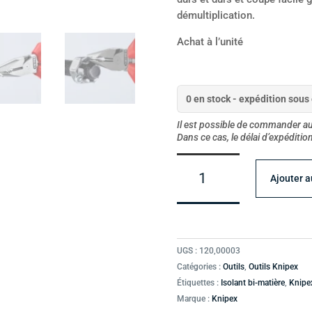
démultiplication.
Achat à l’unité
0 en stock - expédition sous 
Il est possible de commander au-
Dans ce cas, le délai d’expéditi
quantité
de
Ajouter a
Pince
universelle
Knipex
multifonctions
UGS :
120,00003
Catégories :
Outils
,
Outils Knipex
Étiquettes :
Isolant bi-matière
,
Knipe
Marque :
Knipex