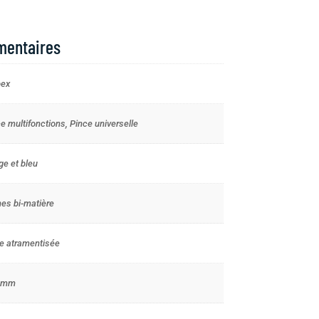
mentaires
pex
e multifonctions, Pince universelle
e et bleu
es bi-matière
e atramentisée
 mm