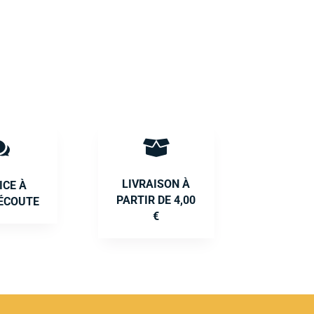


LIVRAISON À
ICE À
PARTIR DE 4,00
ÉCOUTE
€