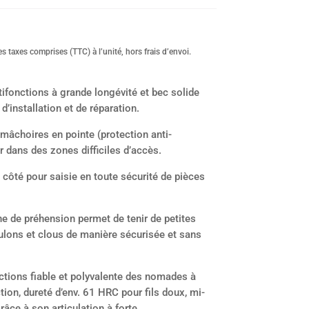
s taxes comprises (TTC) à l’unité, hors frais d’envoi.
tifonctions à grande longévité et bec solide
d’installation et de réparation.
à mâchoires en pointe (protection anti-
er dans des zones difficiles d’accès.
côté pour saisie en toute sécurité de pièces
ne de préhension permet de tenir de petites
oulons et clous de manière sécurisée et sans
nctions fiable et polyvalente des nomades à
ion, dureté d’env. 61 HRC pour fils doux, mi-
râce à son articulation à forte