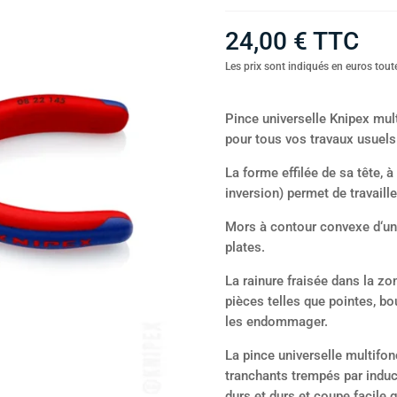
24,00
€
TTC
Les prix sont indiqués en euros toute
Pince universelle Knipex mul
pour tous vos travaux usuels 
La forme effilée de sa tête, 
inversion) permet de travaill
Mors à contour convexe d‘un 
plates.
La rainure fraisée dans la zo
pièces telles que pointes, b
les endommager.
La pince universelle multifo
tranchants trempés par induct
durs et durs et coupe facile g