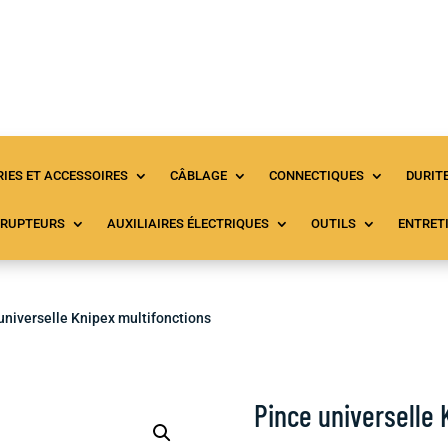
Accueil
Tous les produits
À propos
C
IES ET ACCESSOIRES
CÂBLAGE
CONNECTIQUES
DURIT
RRUPTEURS
AUXILIAIRES ÉLECTRIQUES
OUTILS
ENTRET
universelle Knipex multifonctions
Pince universelle 