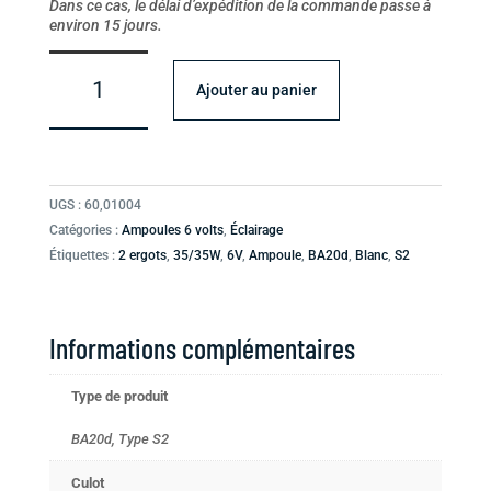
Dans ce cas, le délai d’expédition de la commande passe à
environ 15 jours.
quantité
de
Ajouter au panier
Ampoule
BA20d
6V
35/35W
UGS :
60,01004
type
Catégories :
Ampoules 6 volts
,
Éclairage
S2
Étiquettes :
2 ergots
,
35/35W
,
6V
,
Ampoule
,
BA20d
,
Blanc
,
S2
Informations complémentaires
Type de produit
BA20d, Type S2
Culot