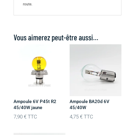
route.
Vous aimerez peut-être aussi…
Ampoule 6V P45t R2
Ampoule BA20d 6V
45/40W jaune
45/40W
7,90
€
TTC
4,75
€
TTC