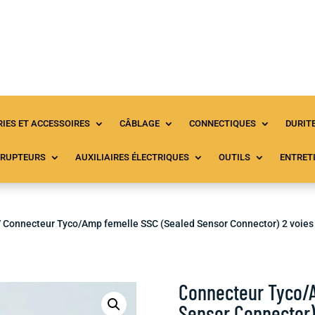
Accueil
Tous les produits
À propos
C
IES ET ACCESSOIRES
CÂBLAGE
CONNECTIQUES
DURIT
RRUPTEURS
AUXILIAIRES ÉLECTRIQUES
OUTILS
ENTRET
/ Connecteur Tyco/Amp femelle SSC (Sealed Sensor Connector) 2 voies
Connecteur Tyco/
Sensor Connector)