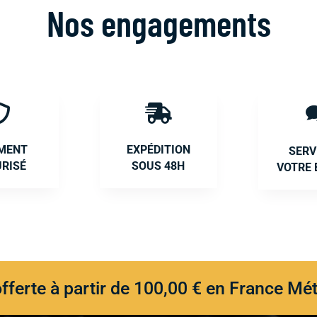
Nos engagements


EMENT
EXPÉDITION
SERV
URISÉ
SOUS 48H
VOTRE 
offerte à partir de 100,00 € en France Mét