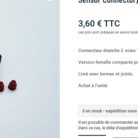
3,60
€
TTC
Les prix sont indiqués en euros toute
Connecteur étanche 2 voies 
Version femelle compacte po
Livré avec bornes et joints.
Achat à l’unité
3 en stock - expédition sous
Il est possible de commander au-
Dans ce cas, le délai d’expéditi
quantité