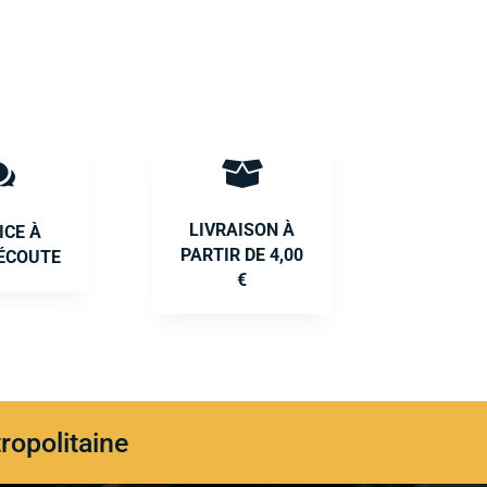


LIVRAISON À
ICE À
PARTIR DE 4,00
ÉCOUTE
€
ropolitaine