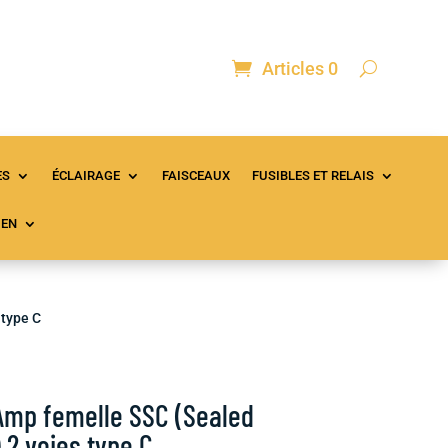
Articles 0
ontact
Mon compte
Panier
ES
ÉCLAIRAGE
FAISCEAUX
FUSIBLES ET RELAIS
IEN
 type C
Amp femelle SSC (Sealed
 2 voies type C