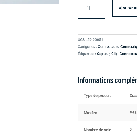
de
Ajouter a
Connecteur
Tyco/Amp
femelle
SSC
UGS :
50,00051
(Sealed
Catégories :
Connecteurs
,
Connecti
Sensor
Étiquettes :
Capteur
,
Clip
,
Connecteu
Connector)
2
voies
Informations complé
type
C
Type de produit
Con
Matière
PA6
Nombre de voie
2