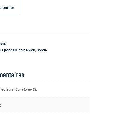
u panier
ques
rs japonais
,
noir
,
Nylon
,
Sonde
mentaires
necteurs, Sumitomo DL
6