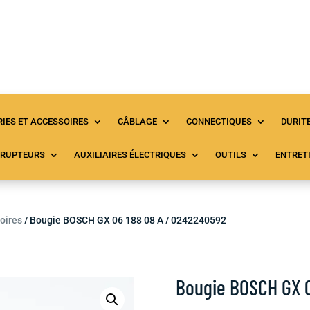
Accueil
Tous les produits
À propos
C
IES ET ACCESSOIRES
CÂBLAGE
CONNECTIQUES
DURIT
RRUPTEURS
AUXILIAIRES ÉLECTRIQUES
OUTILS
ENTRET
oires
/ Bougie BOSCH GX 06 188 08 A / 0242240592
Bougie BOSCH GX 0