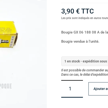
3,90
€
TTC
Les prix sont indiqués en euros toute
Bougie GX 06 188 08 A de l
Bougie vendue à l’unité.
1 en stock - expédition sous
Il est possible de commander au-
Dans ce cas, le délai d’expéditi
quantité
de
Ajouter a
Bougie
BOSCH
GX