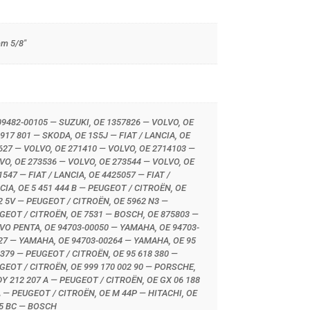
m 5/8"
09482-00105 — SUZUKI, OE 1357826 — VOLVO, OE
 917 801 — SKODA, OE 1S5J — FIAT / LANCIA, OE
627 — VOLVO, OE 271410 — VOLVO, OE 2714103 —
VO, OE 273536 — VOLVO, OE 273544 — VOLVO, OE
1547 — FIAT / LANCIA, OE 4425057 — FIAT /
CIA, OE 5 451 444 B — PEUGEOT / CITROËN, OE
2 5V — PEUGEOT / CITROËN, OE 5962 N3 —
GEOT / CITROËN, OE 7531 — BOSCH, OE 875803 —
VO PENTA, OE 94703-00050 — YAMAHA, OE 94703-
27 — YAMAHA, OE 94703-00264 — YAMAHA, OE 95
 379 — PEUGEOT / CITROËN, OE 95 618 380 —
GEOT / CITROËN, OE 999 170 002 90 — PORSCHE,
DY 212 207 A — PEUGEOT / CITROËN, OE GX 06 188
A — PEUGEOT / CITROËN, OE M 44P — HITACHI, OE
5 BC — BOSCH