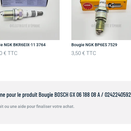
ie NGK BKR6EIX-11 3764
Bougie NGK BP6ES 7529
00
€
TTC
3,50
€
TTC
gne pour le produit Bougie BOSCH GX 06 188 08 A / 0242240592
t ou une aide pour finaliser votre achat.