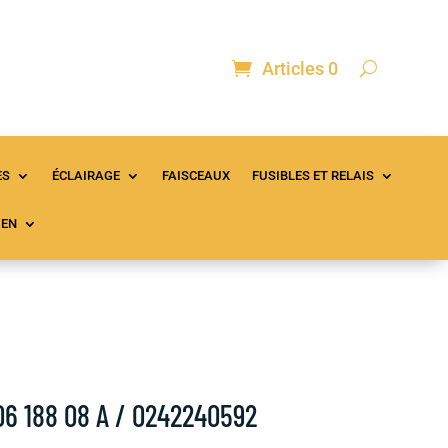
Articles 0
ontact
Mon compte
Panier
ES
ÉCLAIRAGE
FAISCEAUX
FUSIBLES ET RELAIS
IEN
6 188 08 A / 0242240592