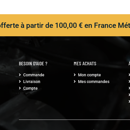
offerte à partir de 100,00 € en France Mét
BESOIN D’AIDE ?
MES ACHATS
Commande
Mon compte


Livraison
Mes commandes


Compte
