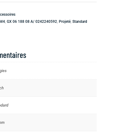
cessoires
 M4
,
GX 06 188 08 A/ 0242240592
,
Projeté
,
Standard
mentaires
gies
ch
ndard
mm