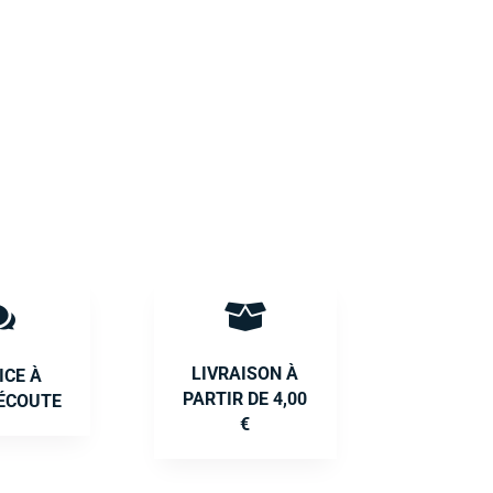


LIVRAISON À
ICE À
PARTIR DE 4,00
ÉCOUTE
€