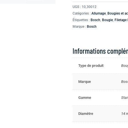
06
UGS :
10,30012
188
Catégories :
Allumage
,
Bougies et ac
08
Étiquettes :
Bosch
,
Bougie
,
Filetage
A
Marque :
Bosch
/
0242240592
Informations complé
Type de produit
Bou
Marque
Bos
Gamme
Sta
Diamètre
14 