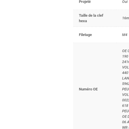
Projeté
Oui
Taille de la clef
16m
hexa
Filetage
M4
OE 
190
241
VOL
440
LAN
596
Numéro OE
PEU
VOL
002
618
PEU
OE 
06 
WR 