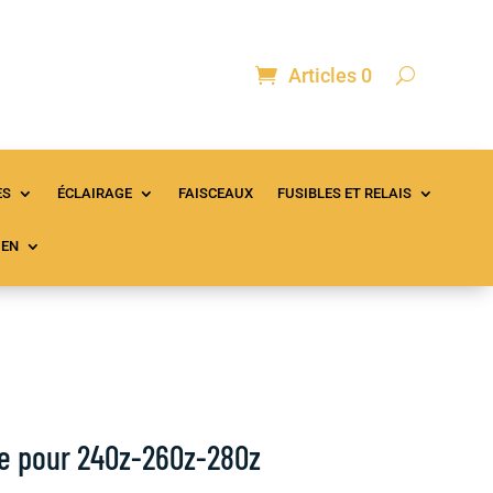
Articles 0
ontact
Mon compte
Panier
ES
ÉCLAIRAGE
FAISCEAUX
FUSIBLES ET RELAIS
IEN
e pour 240z-260z-280z