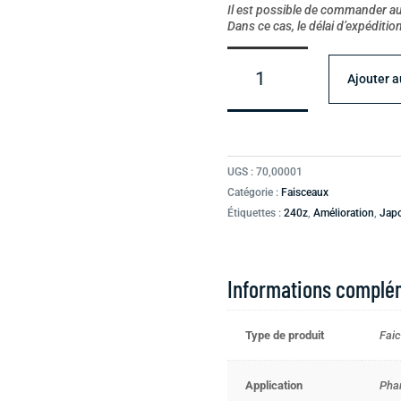
Il est possible de commander au-
Dans ce cas, le délai d’expéditi
quantité
de
Ajouter a
Faisceaux
de
phare
pour
UGS :
70,00001
240z-
Catégorie :
Faisceaux
260z-
Étiquettes :
240z
,
Amélioration
,
Jap
280z
Informations complé
Type de produit
Fai
Application
Pha