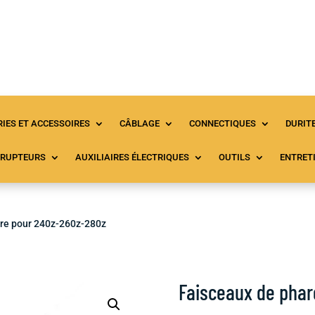
Accueil
Tous les produits
À propos
C
IES ET ACCESSOIRES
CÂBLAGE
CONNECTIQUES
DURIT
RRUPTEURS
AUXILIAIRES ÉLECTRIQUES
OUTILS
ENTRET
are pour 240z-260z-280z
Faisceaux de phar