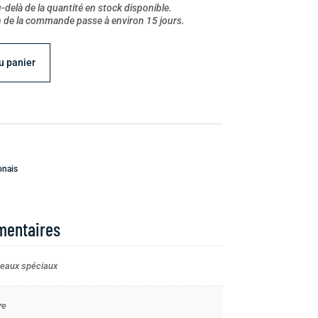
delà de la quantité en stock disponible.
on de la commande passe à environ 15 jours.
u panier
onais
mentaires
ceaux spéciaux
re