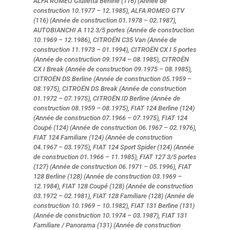
ALFA ROMEO Giulietta Berline (116) (Année de
construction 10.1977 – 12.1985), ALFA ROMEO GTV
(116) (Année de construction 01.1978 – 02.1987),
AUTOBIANCHI A 112 3/5 portes (Année de construction
10.1969 – 12.1986), CITROËN C35 Van (Année de
construction 11.1973 – 01.1994), CITROËN CX I 5 portes
(Année de construction 09.1974 – 08.1985), CITROËN
CX I Break (Année de construction 09.1975 – 08.1985),
CITROËN DS Berline (Année de construction 05.1959 –
08.1975), CITROËN DS Break (Année de construction
01.1972 – 07.1975), CITROËN ID Berline (Année de
construction 08.1959 – 08.1975), FIAT 124 Berline (124)
(Année de construction 07.1966 – 07.1975), FIAT 124
Coupé (124) (Année de construction 06.1967 – 02.1976),
FIAT 124 Familiare (124) (Année de construction
04.1967 – 03.1975), FIAT 124 Sport Spider (124) (Année
de construction 01.1966 – 11.1985), FIAT 127 3/5 portes
(127) (Année de construction 06.1971 – 05.1996), FIAT
128 Berline (128) (Année de construction 03.1969 –
12.1984), FIAT 128 Coupé (128) (Année de construction
03.1972 – 02.1981), FIAT 128 Familiare (128) (Année de
construction 10.1969 – 10.1982), FIAT 131 Berline (131)
(Année de construction 10.1974 – 03.1987), FIAT 131
Familiare / Panorama (131) (Année de construction