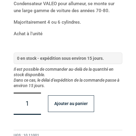
Condensateur VALEO pour allumeur, se monte sur
une large gamme de voiture des années 70-80.
Majoritairement 4 ou 6 cylindres.
Achat à l’unité
0 en stock - expédition sous environ 15 jours.
Il est possible de commander au-delà de la quantité en
stock disponible.
Dans ce cas, le délai d’expédition de la commande passe à
environ 15 jours.
quantité
de
Ajouter au panier
Condensateur
Valeo
D703
UGS :
10,11001